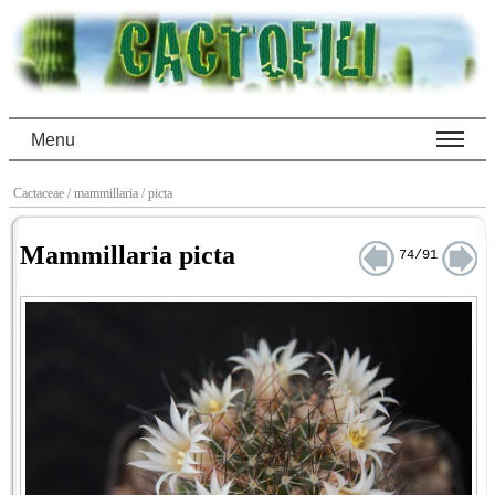
Menu
Cactaceae
/ mammillaria
/ picta
Mammillaria picta
74/91