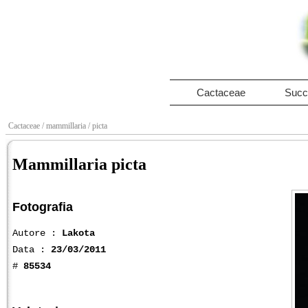
Cactaceae
Succ
Cactaceae
/ mammillaria
/ picta
Mammillaria picta
Fotografia
Autore :
Lakota
Data :
23/03/2011
#
85534