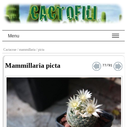
Menu
Cactaceae
/ mammillaria
/ picta
Mammillaria picta
77/91