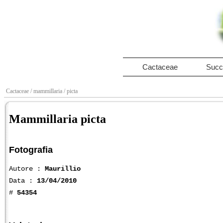
Cactaceae
Succ
Cactaceae
/ mammillaria
/ picta
Mammillaria picta
Fotografia
Autore :
Maurillio
Data :
13/04/2010
#
54354