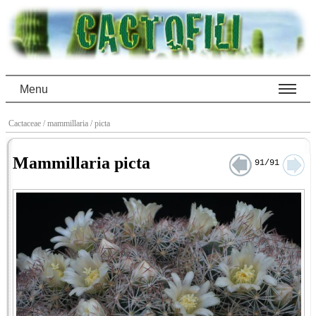
Menu
Cactaceae
/ mammillaria
/ picta
Mammillaria picta
91/91