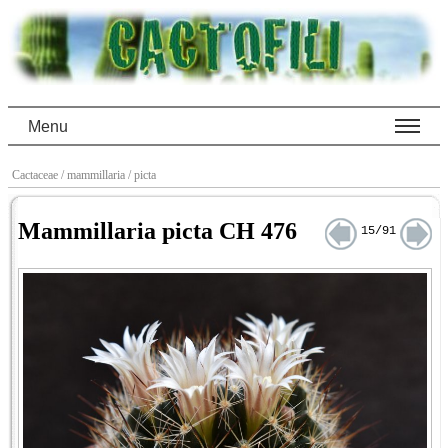
Menu
Cactaceae
/ mammillaria
/ picta
Mammillaria picta CH 476
15/91