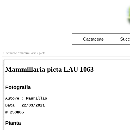
Cactaceae
Succ
Cactaceae
/ mammillaria
/ picta
Mammillaria picta LAU 1063
Fotografia
Autore :
Maurillio
Data :
22/03/2021
#
250805
Pianta