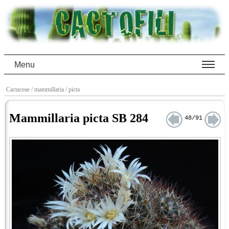
Menu
Cactaceae
/ mammillaria
/ picta
Mammillaria picta SB 284
48/91