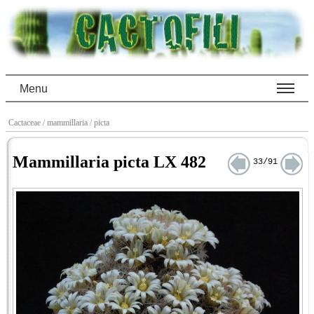
Menu
Cactaceae
/ mammillaria
/ picta
Mammillaria picta LX 482
33/91