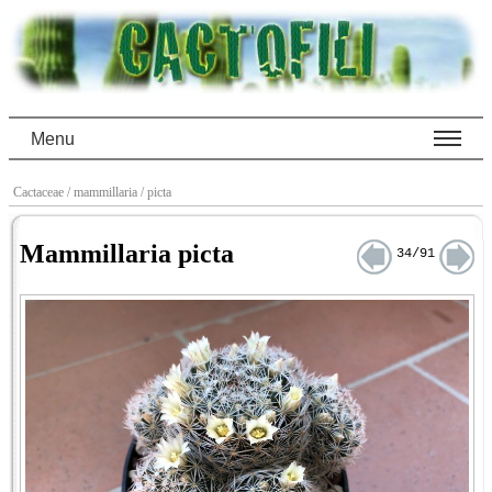
Menu
Cactaceae
/ mammillaria
/ picta
Mammillaria picta
34/91