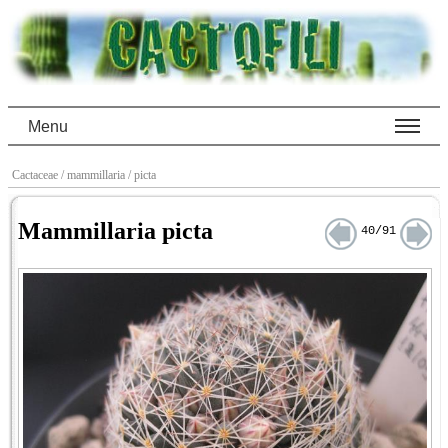
Menu
Cactaceae
/ mammillaria
/ picta
Mammillaria picta
40/91