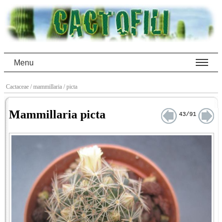
Menu
Cactaceae
/ mammillaria
/ picta
Mammillaria picta
43/91