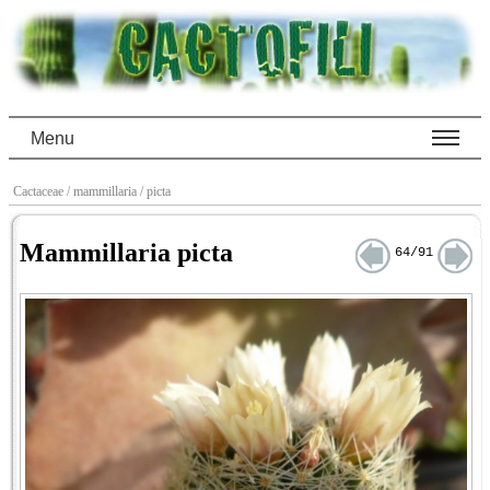
Menu
Cactaceae
/ mammillaria
/ picta
Mammillaria picta
64/91