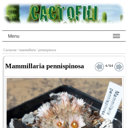
Menu
Cactaceae
/ mammillaria
/ pennispinosa
Mammillaria pennispinosa
4/64