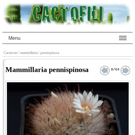
Menu
Cactaceae
/ mammillaria
/ pennispinosa
Mammillaria pennispinosa
8/64