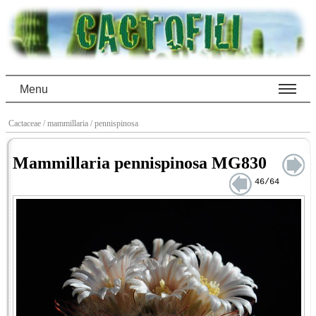
Menu
Cactaceae
/ mammillaria
/ pennispinosa
Mammillaria pennispinosa MG830
46/64