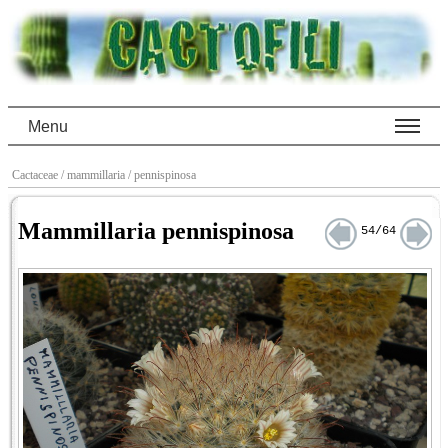
Menu
Cactaceae
/ mammillaria
/ pennispinosa
Mammillaria pennispinosa
54/64