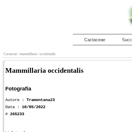
Cactaceae
Succ
Cactaceae
/ mammillaria
/ occidentalis
Mammillaria occidentalis
Fotografia
Autore :
Tramontana23
Data :
10/05/2022
#
265233