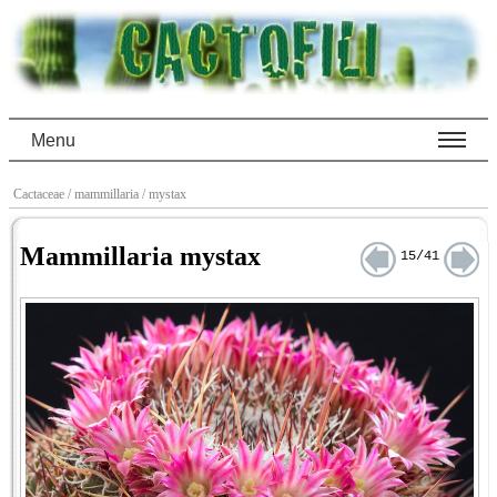
Menu
Cactaceae
/ mammillaria
/ mystax
Mammillaria mystax
15/41