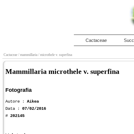
Cactaceae
Succ
Cactaceae
/ mammillaria
/ microthele v. superfina
Mammillaria microthele v. superfina
Fotografia
Autore :
Aikea
Data :
07/02/2016
#
202145