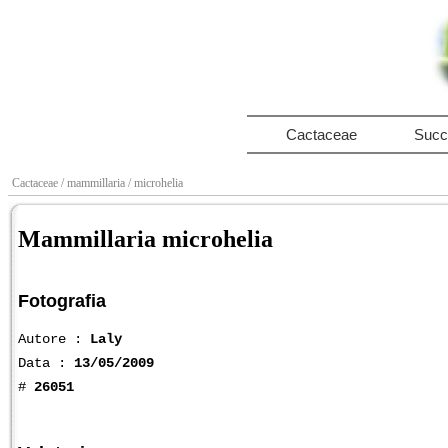
Cactaceae
Succ
Cactaceae
/ mammillaria
/ microhelia
Mammillaria microhelia
Fotografia
Autore :
Laly
Data :
13/05/2009
#
26051