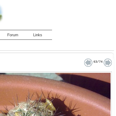
Forum
Links
63/74