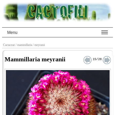
Menu
Cactaceae
/ mammillaria
/ meyranii
Mammillaria meyranii
15/28