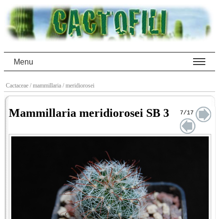
Menu
Cactaceae
/ mammillaria
/ meridiorosei
Mammillaria meridiorosei SB 3
7/17