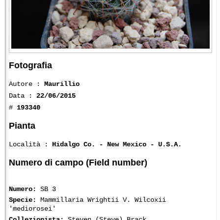
Fotografia
Autore :
Maurillio
Data :
22/06/2015
#
193340
Pianta
Località :
Hidalgo Co. - New Mexico - U.S.A.
Numero di campo (Field number)
Numero:
SB 3
Specie:
Mammillaria Wrightii V. Wilcoxii
'mediorosei'
Collezionista:
Steven (Steve) Brack