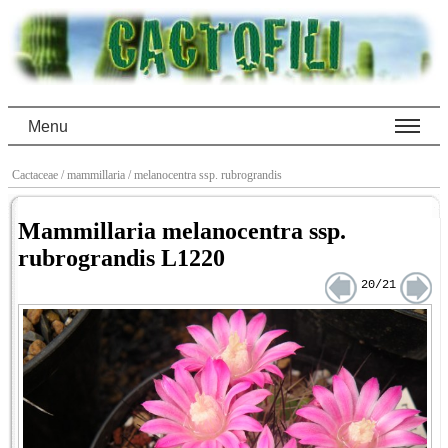
Menu
Cactaceae
/ mammillaria
/ melanocentra ssp. rubrograndis
Mammillaria melanocentra ssp.
rubrograndis L1220
20/21