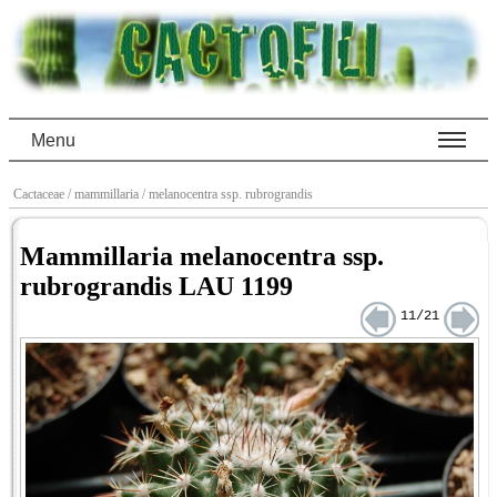
Menu
Cactaceae
/ mammillaria
/ melanocentra ssp. rubrograndis
Mammillaria melanocentra ssp.
rubrograndis LAU 1199
11/21