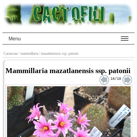
Menu
Cactaceae
/ mammillaria
/ mazatlanensis ssp. patonii
Mammillaria mazatlanensis ssp. patonii
16/18