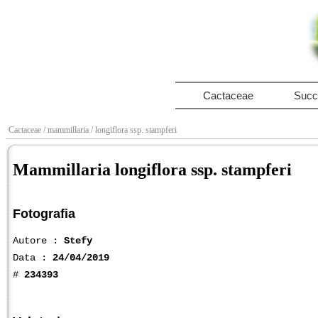
Cactaceae
Succ
Cactaceae
/ mammillaria
/ longiflora ssp. stampferi
Mammillaria longiflora ssp. stampferi
Fotografia
Autore :
Stefy
Data :
24/04/2019
#
234393