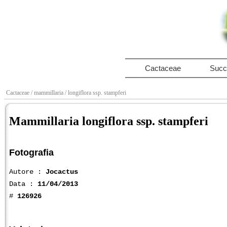
Cactaceae
Succ
Cactaceae
/ mammillaria
/ longiflora ssp. stampferi
Mammillaria longiflora ssp. stampferi
Fotografia
Autore :
Jocactus
Data :
11/04/2013
#
126926