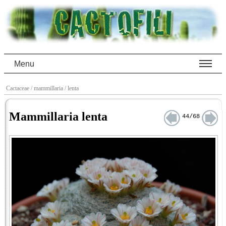
Menu
Cactaceae
/ mammillaria
/ lenta
Mammillaria lenta
44/68