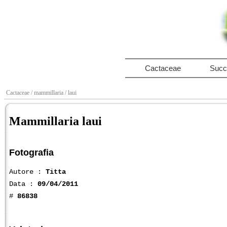
Cactaceae
Succ
Cactaceae
/ mammillaria
/ laui
Mammillaria laui
Fotografia
Autore :
Titta
Data :
09/04/2011
#
86838