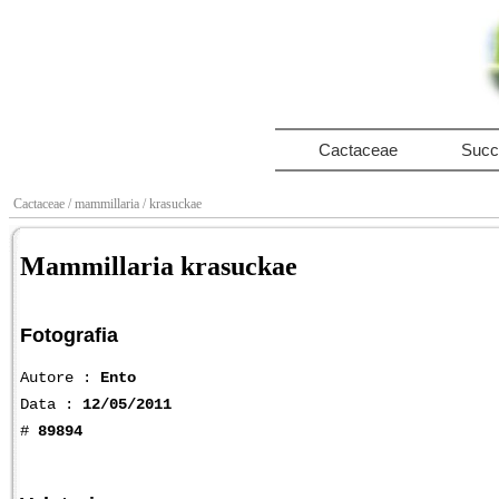
Cactaceae
Succ
Cactaceae
/ mammillaria
/ krasuckae
Mammillaria krasuckae
Fotografia
Autore :
Ento
Data :
12/05/2011
#
89894