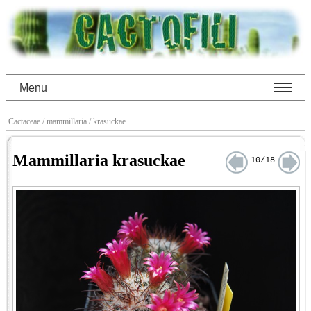
Menu
Cactaceae
/ mammillaria
/ krasuckae
Mammillaria krasuckae
10/18