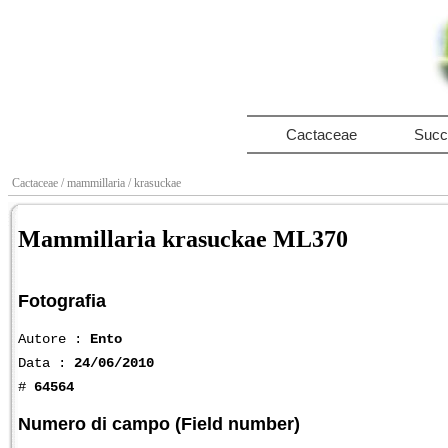
Cactaceae
Succ
Cactaceae
/ mammillaria
/ krasuckae
Mammillaria krasuckae ML370
Fotografia
Autore :
Ento
Data :
24/06/2010
#
64564
Numero di campo (Field number)