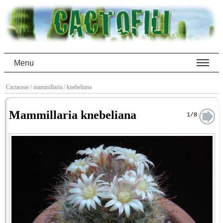
Menu
Cactaceae
/ mammillaria
/ knebeliana
Mammillaria knebeliana
1/8