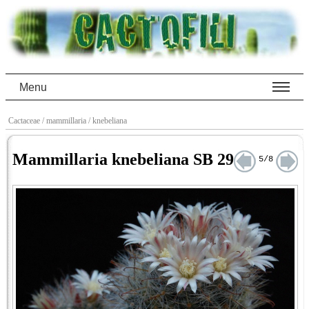
Menu
Cactaceae
/ mammillaria
/ knebeliana
Mammillaria knebeliana SB 29
5/8