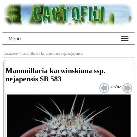
Menu
Cactaceae
/ mammillaria
/ karwinskiana ssp. nejapensis
Mammillaria karwinskiana ssp.
nejapensis SB 583
49/82