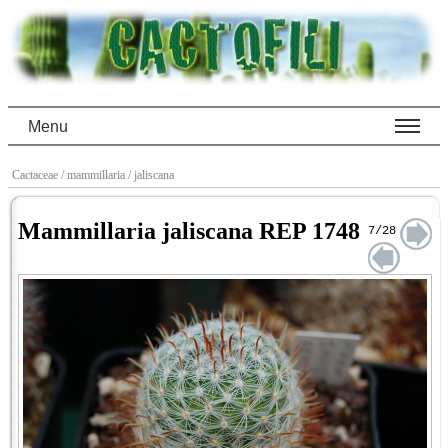
Menu
Cactaceae
/ mammillaria
/ jaliscana
Mammillaria jaliscana REP 1748
7/28