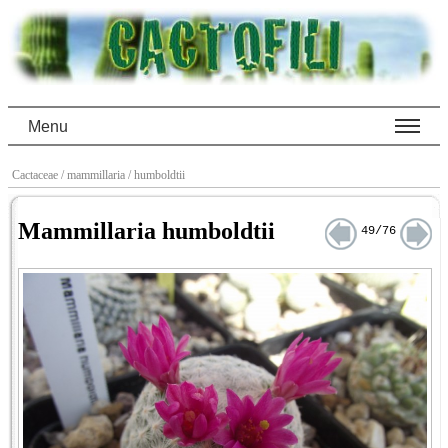
Menu
Cactaceae
/ mammillaria
/ humboldtii
Mammillaria humboldtii
49/76