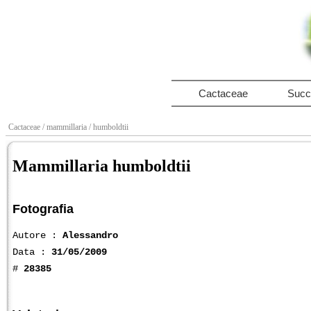
Cactaceae
Succ
Cactaceae
/ mammillaria
/ humboldtii
Mammillaria humboldtii
Fotografia
Autore :
Alessandro
Data :
31/05/2009
#
28385