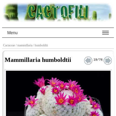
Menu
Cactaceae
/ mammillaria
/ humboldtii
Mammillaria humboldtii
19/76