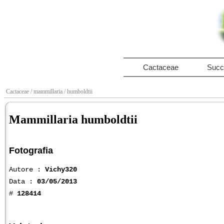
Cactaceae
Succ
Cactaceae
/ mammillaria
/ humboldtii
Mammillaria humboldtii
Fotografia
Autore :
Vichy320
Data :
03/05/2013
#
128414