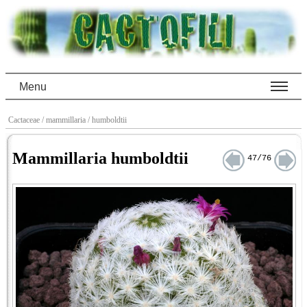
Menu
Cactaceae
/ mammillaria
/ humboldtii
Mammillaria humboldtii
47/76