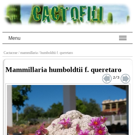
Menu
Cactaceae
/ mammillaria
/ humboldtii f. queretaro
Mammillaria humboldtii f. queretaro
2/3