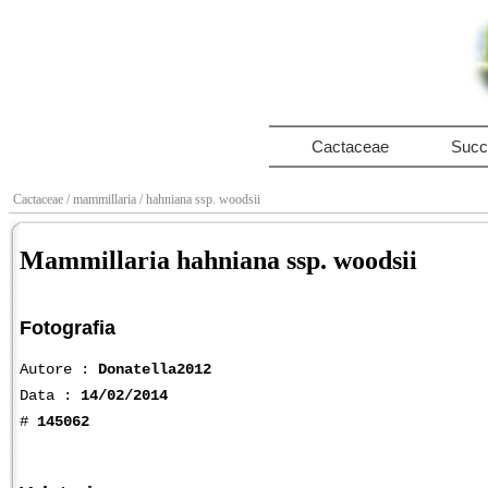
Cactaceae
Succ
Cactaceae
/ mammillaria
/ hahniana ssp. woodsii
Mammillaria hahniana ssp. woodsii
Fotografia
Autore :
Donatella2012
Data :
14/02/2014
#
145062