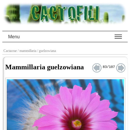
Menu
Cactaceae
/ mammillaria
/ guelzowiana
Mammillaria guelzowiana
83/107