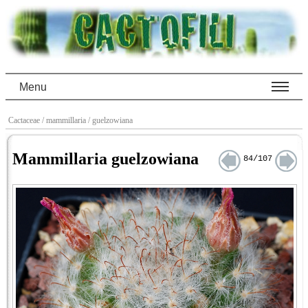
Menu
Cactaceae
/ mammillaria
/ guelzowiana
Mammillaria guelzowiana
84/107