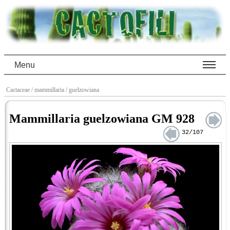
Menu
Cactaceae
/ mammillaria
/ guelzowiana
Mammillaria guelzowiana GM 928
32/107