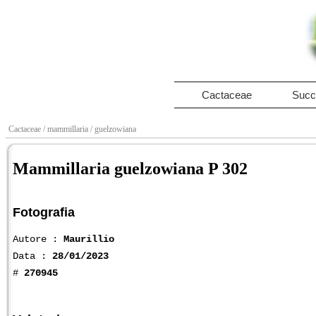
Cactaceae
Succ
Cactaceae
/ mammillaria
/ guelzowiana
Mammillaria guelzowiana P 302
Fotografia
Autore :
Maurillio
Data :
28/01/2023
#
270945