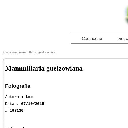
Cactaceae
Succ
Cactaceae
/ mammillaria
/ guelzowiana
Mammillaria guelzowiana
Fotografia
Autore :
Leo
Data :
07/10/2015
#
198136