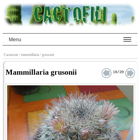
Menu
Cactaceae
/ mammillaria
/ grusonii
Mammillaria grusonii
19/20